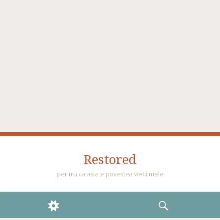
Restored
pentru ca asta e povestea vietii mele
WIDGETS
SEARCH