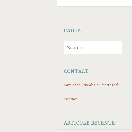
SKIP
TO
CAUTA
CONTENT
Search
for:
CONTACT
Cam care-i treaba cu ‘restored’
Contact
ARTICOLE RECENTE